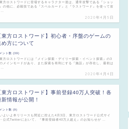
方ロストワードに登場するキャラクター達は、通常攻撃である『ショッ
』の他に、必殺技である『スペルカード』と『ラストワード』を使って攻
 …
2020年4月5日
【東方ロストワード】初心者・序盤のゲームの
進め方について
メント数 (39)
方ロストワードには『メイン探索・デイリー探索・イベント探索』の3
のメインモードがあり、また探索を有利にする『施設』が存在し、最初は
 …
2020年4月4日
【東方ロストワード】事前登録40万人突破！各
種新情報が公開！
メント数 (9)
よいよ本リリースも間近に控えた4月3日、東方ロストワード公式サイ
・公式Twitterにおいて、『事前登録者40万人超え』のお知らせが …