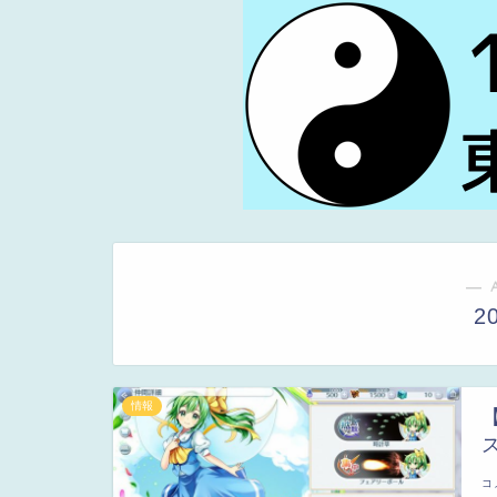
― 
2
情報
コ