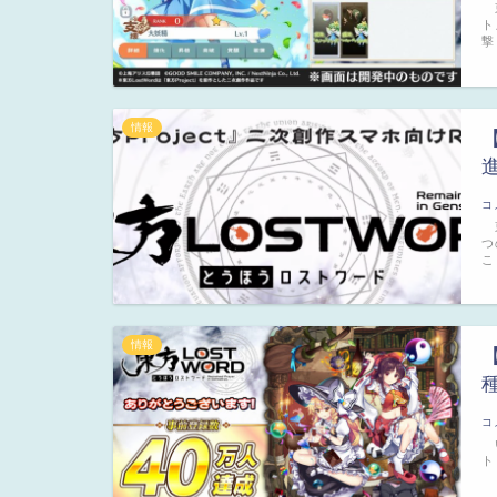
東
ト
撃
情報
コ
東
つ
こ
情報
コ
い
ト