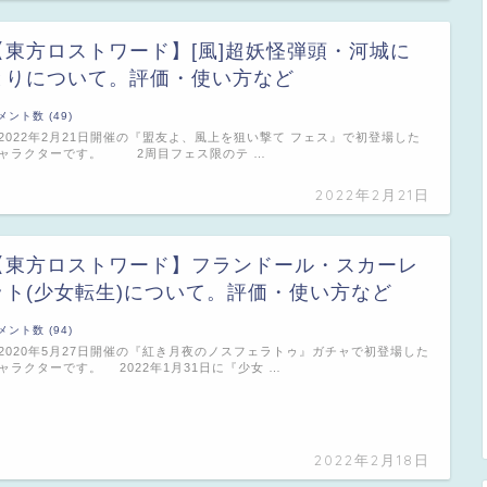
【東方ロストワード】[風]超妖怪弾頭・河城に
とりについて。評価・使い方など
メント数 (49)
022年2月21日開催の『盟友よ、風上を狙い撃て フェス』で初登場した
ャラクターです。 2周目フェス限のテ …
2022年2月21日
【東方ロストワード】フランドール・スカーレ
ット(少女転生)について。評価・使い方など
メント数 (94)
020年5月27日開催の『紅き月夜のノスフェラトゥ』ガチャで初登場した
ャラクターです。 2022年1月31日に『少女 …
2022年2月18日