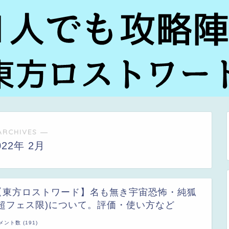
ARCHIVES ―
022年 2月
【東方ロストワード】名も無き宇宙恐怖・純狐
(超フェス限)について。評価・使い方など
メント数 (191)