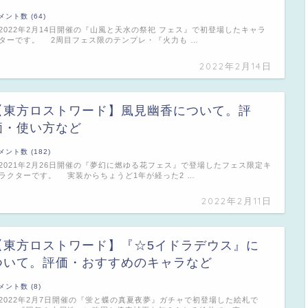
メント数 (64)
022年2月14日開催の『山風と天水の祭祀 フェス』で初登場したキャラ
ターです。 2周目フェス限のテンプレ・『火力も …
2022年2月14日
【東方ロストワード】風見幽香について。評
価・使い方など
メント数 (182)
021年2月26日開催の『夢幻に燃ゆる花フェス』で登場したフェス限定キ
ラクターです。 実装からちょうど1年が経った2 …
2022年2月11日
【東方ロストワード】『☆5イドラデウス』に
ついて。評価・おすすめのキャラなど
メント数 (8)
022年2月7日開催の『蛍と蝶の真夏夜夢』ガチャで初登場した絵札で