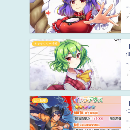
コ
2
ク
キャラクター情報
コ
2
ャ
絵札情報
コ
2