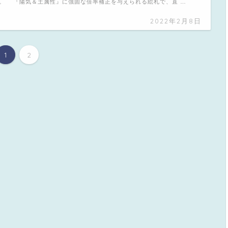
。 『陽気＆土属性』に強固な倍率補正を与えられる絵札で、直 …
2022年2月8日
1
2