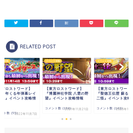
RELATED POST
ント攻略
イベント攻略
イベント攻略
東方ロストワード】
【東方ロストワード】
【東方ロストワード
博麗神社学院 八雲の野
『聖徳王伝歴 蘇る甘味十
『ゆく年くる年弾幕
』イベント攻略情報
二怪』イベント攻略情報
ダース』イベント攻
報
ント数 (164)
コメント数 (143)
2021年11月21日
2023年10月13日
コメント数 (55)
2022年1