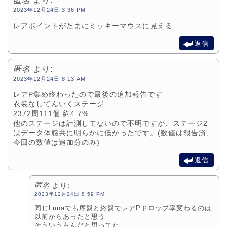
匿名
より:
2023年12月24日 3:36 PM
レアポイントがたまにミッキーマウスに見える
返信
匿名
より:
2023年12月24日 8:13 AM
レアP集め終わったので最後の追加報告です
衣装なしてんいくステージ
2372周111個 約4.7%
他のステージは計測してないので不明ですが、ステージ2
はデータ体感共に明らかに低かったです。(数値は報告済、
今回の数値は追加分のみ)
返信
匿名
より:
2023年12月24日 8:59 PM
同じLunaでも序盤と終盤でレアPドロップ率変わるのは
以前からあったと思う
そういうもんだと思ってた