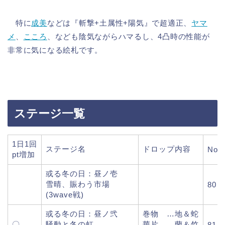
特に
成美
などは『斬撃+土属性+陽気』で超適正、
ヤマ
メ
、
こころ
、なども陰気ながらハマるし、4凸時の性能が
非常に気になる絵札です。
ステージ一覧
1日1回
ステージ名
ドロップ内容
Nor
pt増加
或る冬の日：昼ノ壱
雪晴、賑わう市場
80
(3wave戦)
或る冬の日：昼ノ弐
巻物 …地＆蛇
〇
騒動と冬の虹
華片 …蘭＆竹
81