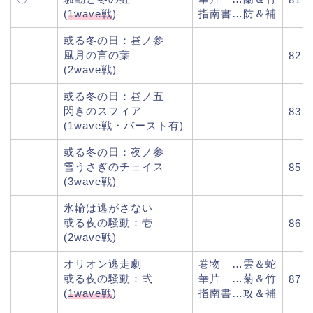
(
1wave戦
)
指南書…防＆補
或る冬の日：昼ノ参
風月の言の葉
82
(2wave戦)
或る冬の日：昼ノ五
閃きのスフィア
83
(1wave戦・バースト有)
或る冬の日：夜ノ参
雪うさぎのチェイス
85
(3wave戦)
氷輪は逃がさない
或る夜の騒動：壱
86
(2wave戦)
オリオン逃走劇
巻物 …雲＆蛇
或る夜の騒動：弐
華片 …菊＆竹
87
(
1wave戦
)
指南書…攻＆補