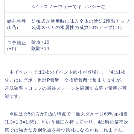
☆4・スノーウィーでキョンシーな
絵札特性
防御式が使用時に味方全体の陰防2段階アップ(3
(0凸)
装備スペカの水属性の威力10%アップ(1T)
陰攻+16
ステ補正
陰防+14
(+0)
本イベントでは2枚のイベント絵札が登場し、『4凸1枚
分』はログボ・累計P報酬・交換所報酬で集まりますが、
超低確率ドロップの最終ステージを周回する事で量産が可
能です。
今回は☆5の方が0凸の時点で『最大ダメージ69%up相当
(1.3×1.3=1.69)』という補正を持っており、4凸時の倍率次
第では強大な差別化点を持つ絵札になるかもしれません。