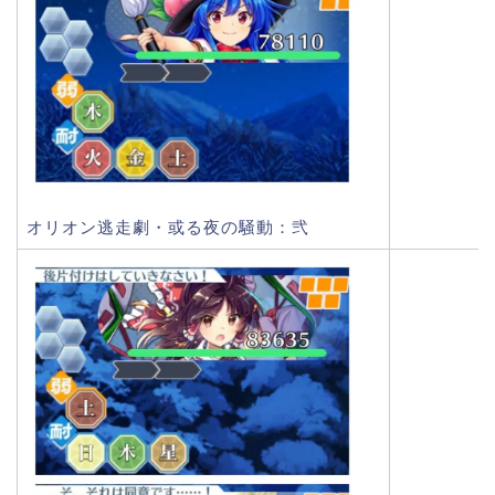
オリオン逃走劇・或る夜の騒動：弐