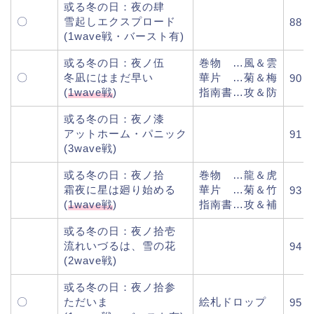
或る冬の日：夜の肆
〇
雪起しエクスプロード
88
(1wave戦・バースト有)
或る冬の日：夜ノ伍
巻物 …風＆雲
〇
冬凪にはまだ早い
華片 …菊＆梅
90
(
1wave戦
)
指南書…攻＆防
或る冬の日：夜ノ漆
アットホーム・パニック
91
(3wave戦)
或る冬の日：夜ノ拾
巻物 …龍＆虎
霜夜に星は廻り始める
華片 …菊＆竹
93
(
1wave戦
)
指南書…攻＆補
或る冬の日：夜ノ拾壱
流れいづるは、雪の花
94
(2wave戦)
或る冬の日：夜ノ拾参
〇
ただいま
絵札ドロップ
95