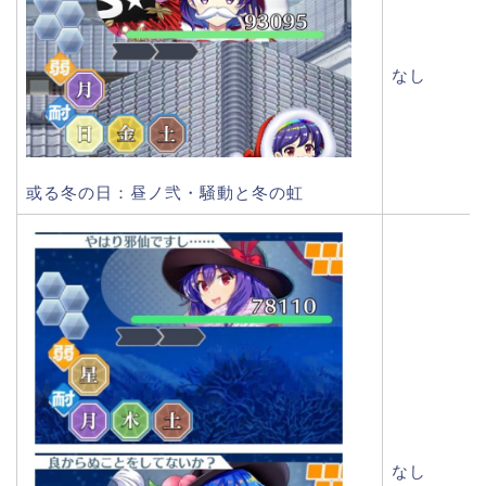
なし
或る冬の日：昼ノ弐・騒動と冬の虹
なし