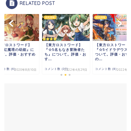
RELATED POST
情報
絵札情報
絵札情報
東方ロストワード】
【東方ロストワード】
【東方ロストワード
☆4紅魔塔の幼姫』に
『☆5名もなき冒険者た
『☆5イドラデウス
いて。評価・おすすめ
ち』について。評価・お
ついて。評価・おす
.
す...
の...
ント数 (6)
コメント数 (37)
コメント数 (8)
2020年8月10日
2022年4月29日
2022年2