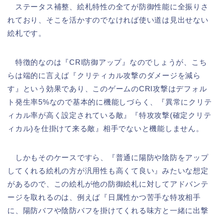
ステータス補整、絵札特性の全てが防御性能に全振りさ
れており、そこを活かすのでなければ使い道は見出せない
絵札です。
特徴的なのは『CRI防御アップ』なのでしょうが、こち
らは端的に言えば『クリティカル攻撃のダメージを減ら
す』という効果であり、このゲームのCRI攻撃はデフォル
ト発生率5%なので基本的に機能しづらく、『異常にクリテ
ィカル率が高く設定されている敵』『特攻攻撃(確定クリテ
ィカル)を仕掛けて来る敵』相手でないと機能しません。
しかもそのケースですら、『普通に陽防や陰防をアップ
してくれる絵札の方が汎用性も高くて良い』みたいな想定
があるので、この絵札が他の防御絵札に対してアドバンテ
ージを取れるのは、例えば『日属性かつ苦手な特攻相手
に、陽防バフや陰防バフを掛けてくれる味方と一緒に出撃