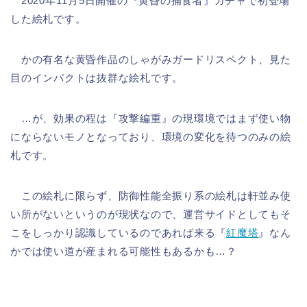
2020年11月5日開催の『黄昏の捕食者』ガチャで初登場
した絵札です。
かの有名な黄昏作品のしゃがみガードリスペクト、見た
目のインパクトは抜群な絵札です。
…が、効果の程は『攻撃編重』の現環境ではまず使い物
にならないモノとなっており、環境の変化を待つのみの絵
札です。
この絵札に限らず、防御性能全振り系の絵札は軒並み使
い所がないというのが現状なので、運営サイドとしてもそ
こをしっかり認識しているのであれば来る『
紅魔塔
』なん
かでは使い道が産まれる可能性もあるかも…？