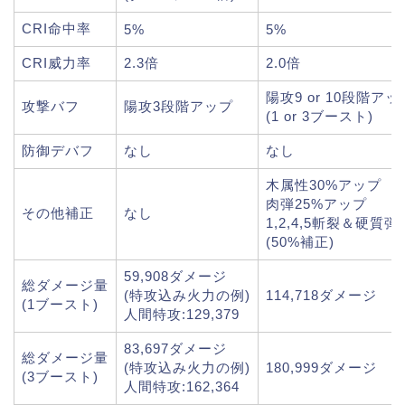
CRI命中率
5%
5%
CRI威力率
2.3倍
2.0倍
陽攻9 or 10段階アッ
攻撃バフ
陽攻3段階アップ
(1 or 3ブースト)
防御デバフ
なし
なし
木属性30%アップ
肉弾25%アップ
その他補正
なし
1,2,4,5斬裂＆硬質弾
(50%補正)
59,908ダメージ
総ダメージ量
(特攻込み火力の例)
114,718ダメージ
(1ブースト)
人間特攻:129,379
83,697ダメージ
総ダメージ量
(特攻込み火力の例)
180,999ダメージ
(3ブースト)
人間特攻:162,364