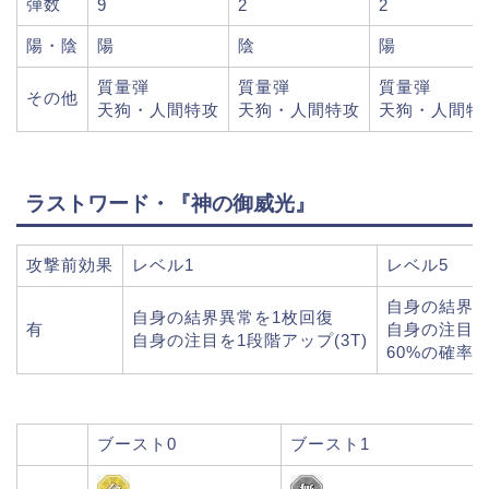
弾数
9
2
2
陽・陰
陽
陰
陽
質量弾
質量弾
質量弾
その他
天狗・人間特攻
天狗・人間特攻
天狗・人間特
ラストワード・『神の御威光』
攻撃前効果
レベル1
レベル5
自身の結界異
自身の結界異常を1枚回復
有
自身の注目を
自身の注目を1段階アップ(3T)
60%の確率
ブースト0
ブースト1