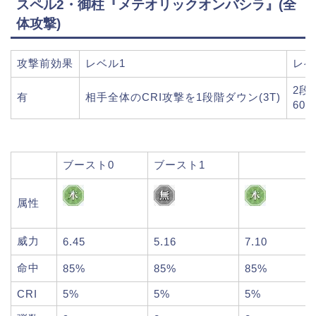
スペル2・御柱『メテオリックオンバシラ』(全
体攻撃)
攻撃前効果
レベル1
レベ
2段
有
相手全体のCRI攻撃を1段階ダウン(3T)
60
ブースト0
ブースト1
属性
威力
6.45
5.16
7.10
命中
85%
85%
85%
CRI
5%
5%
5%