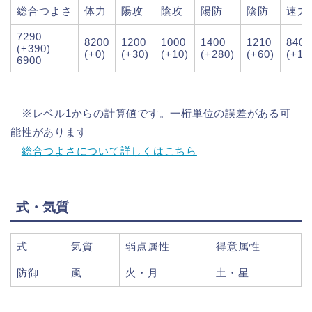
総合つよさ
体力
陽攻
陰攻
陽防
陰防
速力
7290
8200
1200
1000
1400
1210
840
(+390)
(+0)
(+30)
(+10)
(+280)
(+60)
(+10
6900
※レベル1からの計算値です。一桁単位の誤差がある可
能性があります
総合つよさについて詳しくはこちら
式・気質
式
気質
弱点属性
得意属性
防御
颪
火・月
土・星