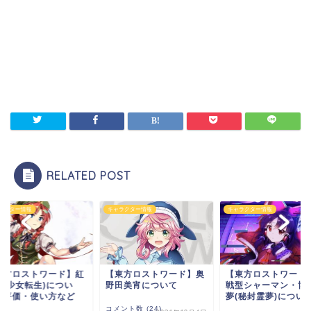
RELATED POST
ャラクター情報
キャラクター情報
キャラクター情報
東方ロストワード】奥
【東方ロストワード】月
【東方ロストワード
田美宵について
戦型シャーマン・博麗霊
美鈴(少女転生)につ
夢(秘封霊夢)について...
て。評価・使い方な
ント数 (24)