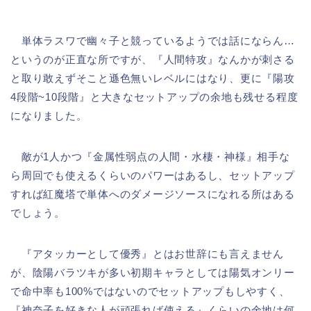
単体ラスワで幽々子と競っているようでは話にならん…
というのが正直な所ですが、『人間特攻』なんかが刺さる
と取り敢えずそこと遜色無いレベルにはなり、更に『陽攻
4段階~10段階』と大きなセットアップの余地も残せる程度
になりました。
敵が1人かつ『金属性弱点の人間・水棲・神様』相手な
ら周回でも使えるくらいのパワーはあるし、セットアップ
すれば紅魔塔で単体へのダメージソースになれる所はある
でしょう。
『アタッカーとして優秀』とはお世辞にも言えません
が、陰陽バラツキが多い初期キャラとしては陽気オンリー
で命中率も100%ではないのでセットアップもしやすく、
『神奈子を好きな人が頑張れば使える』くらいの余地は何