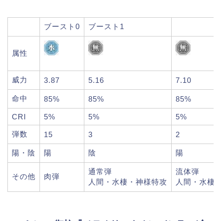
ブースト0
ブースト1
属性
威力
3.87
5.16
7.10
命中
85%
85%
85%
CRI
5%
5%
5%
弾数
15
3
2
陽・陰
陽
陰
陽
通常弾
流体弾
その他
肉弾
人間・水棲・神様特攻
人間・水棲