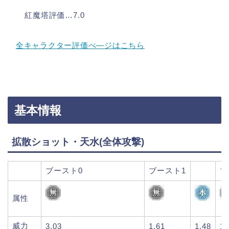
紅魔塔評価…7.0
全キャラクター評価ぺ―ジはこちら
基本情報
拡散ショット・天水(全体攻撃)
ブースト0
ブースト1
ブ
属性
威力
3.03
1.61
1.48
1.