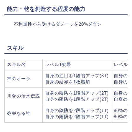
能力・乾を創造する程度の能力
不利属性から受けるダメージを20%ダウン
スキル
スキル名
レベル1効果
レベル1
自身の注目を1段階アップ(3T)
自身の注
神のオーラ
自身の結界を1枚増加
自身の結
自身の陰防を1段階アップ(2T)
自身の陰
川合の治水伝説
自身の陽防を1段階アップ(2T)
自身の陽
自身の陰防を2段階アップ(1T)
80%の
弥栄なる神
自身の陽防を2段階アップ(1T)
80%の