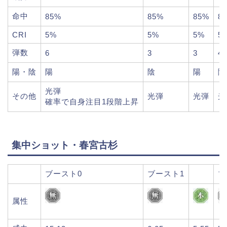
命中
85%
85%
85%
8
CRI
5%
5%
5%
5
弾数
6
3
3
4
陽・陰
陽
陰
陽
陰
光弾
その他
光弾
光弾
光
確率で自身注目1段階上昇
集中ショット・春宮古杉
ブースト0
ブースト1
ブ
属性