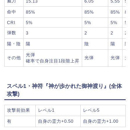
威力
15.13
6.05
5.55
5.
命中
85%
85%
85%
8
CRI
5%
5%
5%
5
弾数
3
2
2
2
陽・陰
陽
陰
陽
陰
光弾
その他
光弾
光弾
光
確率で自身注目1段階上昇
スペル1・神符『神が歩かれた御神渡り』(全体
攻撃)
攻撃前効果
レベル1
レベル5
有
自身の霊力+0.50
自身の霊力+1.00