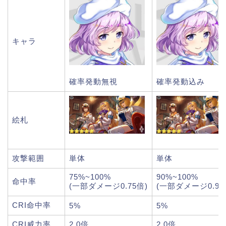
キャラ
確率発動無視
確率発動込み
絵札
攻撃範囲
単体
単体
75%~100%
90%~100%
命中率
(一部ダメージ0.75倍)
(一部ダメージ0.90
CRI命中率
5%
5%
CRI威力率
2.0倍
2.0倍