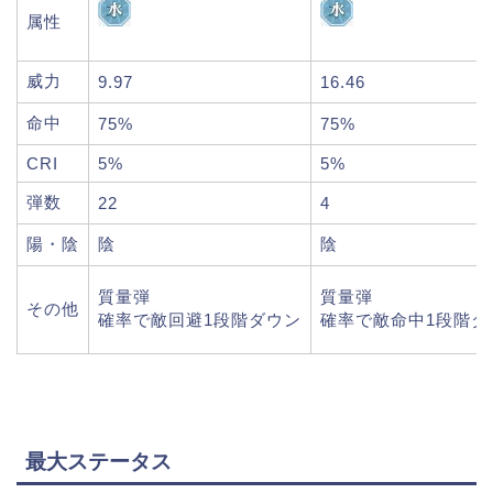
属性
威力
9.97
16.46
命中
75%
75%
CRI
5%
5%
弾数
22
4
陽・陰
陰
陰
質量弾
質量弾
その他
確率で敵回避1段階ダウン
確率で敵命中1段階ダ
最大ステータス