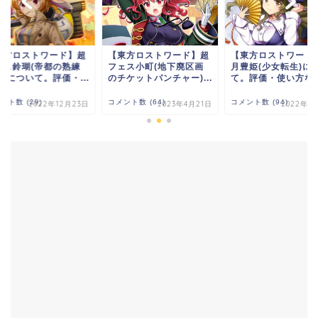
東方ロストワード】超
【東方ロストワード】超
【東方ロストワード
ェス鈴瑚(帝都の熟練
フェス小町(地下廃区画
月豊姫(少女転生)に
)について。評価・...
のチケットパンチャー)...
て。評価・使い方な
ント数 (29)
コメント数 (64)
コメント数 (94)
2022年12月23日
2023年4月21日
2022年5