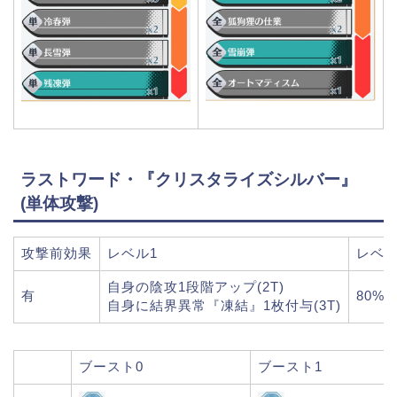
ラストワード・『クリスタライズシルバー』
(単体攻撃)
攻撃前効果
レベル1
レベル
自身の陰攻1段階アップ(2T)
有
80%
自身に結界異常『凍結』1枚付与(3T)
ブースト0
ブースト1