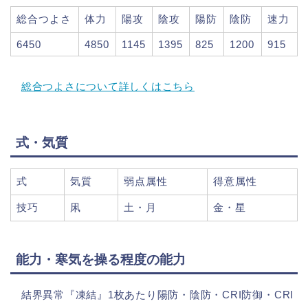
総合つよさ
体力
陽攻
陰攻
陽防
陰防
速力
6450
4850
1145
1395
825
1200
915
総合つよさについて詳しくはこちら
式・気質
式
気質
弱点属性
得意属性
技巧
凩
土・月
金・星
能力・寒気を操る程度の能力
結界異常『凍結』1枚あたり陽防・陰防・CRI防御・CRI