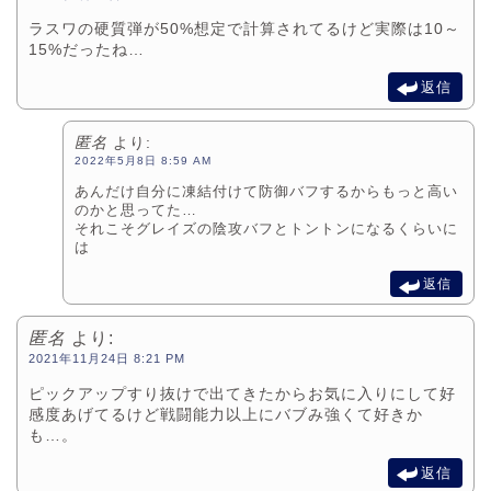
ラスワの硬質弾が50%想定で計算されてるけど実際は10～
15%だったね…
返信
匿名
より:
2022年5月8日 8:59 AM
あんだけ自分に凍結付けて防御バフするからもっと高い
のかと思ってた…
それこそグレイズの陰攻バフとトントンになるくらいに
は
返信
匿名
より:
2021年11月24日 8:21 PM
ピックアップすり抜けで出てきたからお気に入りにして好
感度あげてるけど戦闘能力以上にバブみ強くて好きか
も…。
返信