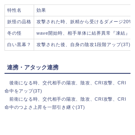
特性名
効果
妖怪の品格
攻撃された時、妖精から受けるダメージ20%ダウ
冬の怪
wave開始時、相手単体に結界異常『凍結』を1枚
白い黒幕？
攻撃された後、自身の陰攻1段階アップ(3T)[発
連携・アタック連携
後衛になる時、交代相手の陽攻、陰攻、CRI攻撃、CRI
命中をアップ(3T)
前衛になる時、交代相手の陽攻、陰攻、CRI攻撃、CRI
命中のつよさ上昇を一部引き継ぐ(3T)