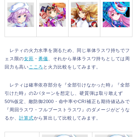
レティの火力水準を測るため、同じ単体ラスワ持ちでフ
ェス限の
女苑
・
勇儀
、それから単体ラスワ持ちとしては周
回力も高い
こころ
と火力比較をしてみます。
レティは確率依存部分を『全部引けなかった時』『全部
引けた時』の2パターンを想定し、硬質弾は取り敢えず
50%仮定、敵防御2000・命中率やCRI補正も期待値込みで
『周回ラスワ・フルブーストラスワ』のダメージがどうな
るか、
計算式
から算出して比較してみます。