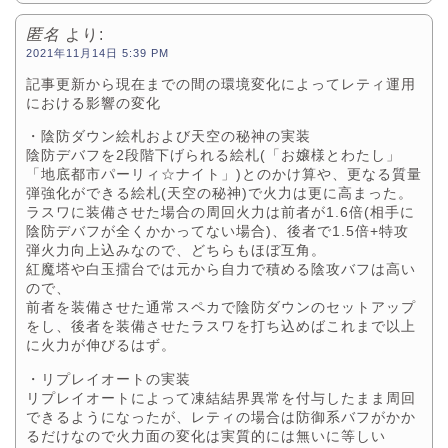
匿名
より:
2021年11月14日 5:39 PM
記事更新から現在までの間の環境変化によってレティ運用
における影響の変化
・陰防ダウン絵札および天空の秘神の実装
陰防デバフを2段階下げられる絵札(「お嬢様とわたし」
「地底都市パーリィ☆ナイト」)とのかけ算や、更なる質量
弾強化ができる絵札(天空の秘神)で火力は更に高まった。
ラスワに装備させた場合の周回火力は前者が1.6倍(相手に
陰防デバフが全くかかってない場合)、後者で1.5倍+特攻
弾火力向上込みなので、どちらもほぼ互角。
紅魔塔や白玉擂台では元から自力で積める陰攻バフは高い
ので、
前者を装備させた通常スペカで陰防ダウンのセットアップ
をし、後者を装備させたラスワを打ち込めばこれまで以上
に火力が伸びるはず。
・リプレイオートの実装
リプレイオートによって凍結結界異常を付与したまま周回
できるようになったが、レティの場合は防御系バフがかか
るだけなので火力面の変化は実質的には無いに等しい