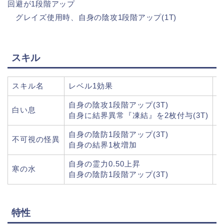
回避が1段階アップ
グレイズ使用時、自身の陰攻1段階アップ(1T)
スキル
スキル名
レベル1効果
レ
自身の陰攻1段階アップ(3T)
自
白い息
自身に結界異常『凍結』を2枚付与(3T)
自
自身の陰防1段階アップ(3T)
自
不可視の怪異
自身の結界1枚増加
自身の霊力0.50上昇
自
寒の水
自身の陰防1段階アップ(3T)
自
特性