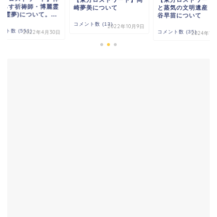
降ろす祈祷師・博麗霊
崎夢美について
と蒸気の文明遺産・
青霊夢)について。...
谷早苗について
コメント数 (13)
2022年10月9日
ント数 (551)
2022年4月30日
コメント数 (35)
2024年1