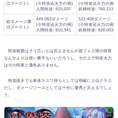
(1ブースト)
(※特攻込火力の例)
(※特攻込火力の例)
人間特攻: 610,037
妖精特攻: 760,213
449,063ダメージ
522,408ダメージ
総ダメージ量
(※特攻込火力の例)
(※特攻込火力の例)
(3ブースト)
人間特攻: 810,941
妖精特攻: 928,003
特攻範囲はそう広いとは言えませんが超フェス限の咲夜
なんかよりは使い勝手もいいだろうし、その上で特攻火力
はその咲夜と遜色ありません。
特攻抜きでも単体ラスワ持ちとしては明確に上位クラス
だし、ダメージソースとしては十分に優秀と言えるでしょ
う。