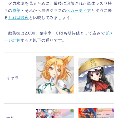
火力水準を見るために、最後に追加された単体ラスワ持
ちの
成美
・それから最強クラスの
ヘカーティア
と次点に来
る
月戦型咲夜
と比較してみましょう。
敵防御は2,000、命中率・CRIも期待値として込みで
ダメ
ージ計算
すると以下の通りです。
キャラ