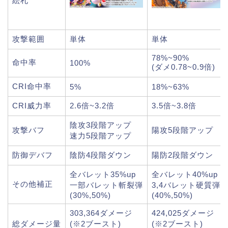
絵札
攻撃範囲
単体
単体
78%~90%
命中率
100%
(ダメ0.78~0.9倍)
CRI命中率
5%
18%~63%
CRI威力率
2.6倍~3.2倍
3.5倍~3.8倍
陰攻3段階アップ
攻撃バフ
陽攻5段階アップ
速力5段階アップ
防御デバフ
陰防4段階ダウン
陽防2段階ダウン
全バレット35%up
全バレット40%up
その他補正
一部バレット斬裂弾
3,4バレット硬質弾
(30%,50%)
(40%,50%)
303,364ダメージ
424,025ダメージ
総ダメージ量
(※2ブースト)
(※2ブースト)