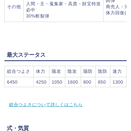
肉弾
人間・主・蒐集家・高貴・財宝特攻
その他
商売人・河
必中
体力回復(最
30%斬裂弾
最大ステータス
総合つよさ
体力
陽攻
陰攻
陽防
陰防
速力
6450
4250
1050
1600
800
850
1300
総合つよさについて詳しくはこちら
式・気質