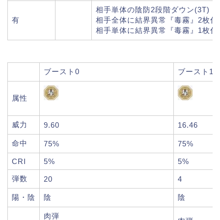
相手単体の陰防2段階ダウン(3T)
有
相手全体に結界異常『毒霧』2枚付与
相手単体に結界異常『毒霧』1枚付与
ブースト0
ブースト1
属性
威力
9.60
16.46
命中
75%
75%
CRI
5%
5%
弾数
20
4
陽・陰
陰
陰
肉弾