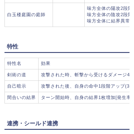
味方全体の陽攻2段階ア
白玉楼庭園の庭師
味方全体の陰攻2段階ア
味方全体に結界異常『毒
特性
特性名
効果
剣術の道
攻撃された時、斬撃から受けるダメージ40%
自己暗示
攻撃された後、自身の命中1段階アップ(3T)[
間合いの結界
ターン開始時、自身の結界1枚増加[発生率60
連携・シールド連携