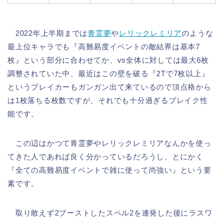
2022年上半期までは
青霊夢
や
レリックレミリア
のような
最上位キャラでも『高難易度イベントの敵結界は基本7
枚』という部分に合わせてか、vs全体に対しては最大6枚
調整されていた中、最近はこの壁を破る『2Tで7枚以上』
というブレイカーもガンガン出て来ているので頂点格から
は1枚落ちる枚数ですが、それでも十分過ぎるブレイク性
能です。
この辺はかつて青霊夢やレリックレミリアなんかを使っ
てきた人であれば良く分かっているだろうし、とにかく
『全ての高難易度イベントで雑に使って尚強い』という要
素です。
取り敢えず2ブーストしたスペル2を連発した後にラスワ