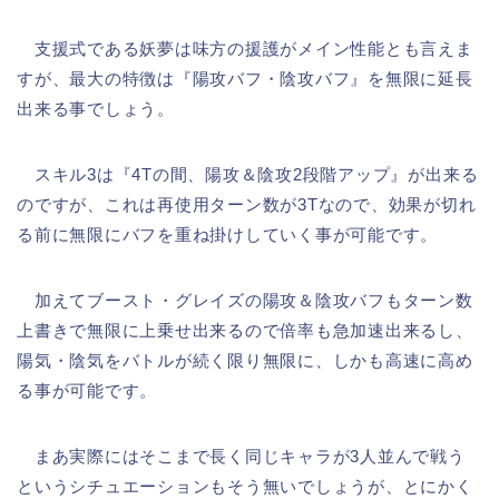
支援式である妖夢は味方の援護がメイン性能とも言えま
すが、最大の特徴は『陽攻バフ・陰攻バフ』を無限に延長
出来る事でしょう。
スキル3は『4Tの間、陽攻＆陰攻2段階アップ』が出来る
のですが、これは再使用ターン数が3Tなので、効果が切れ
る前に無限にバフを重ね掛けしていく事が可能です。
加えてブースト・グレイズの陽攻＆陰攻バフもターン数
上書きで無限に上乗せ出来るので倍率も急加速出来るし、
陽気・陰気をバトルが続く限り無限に、しかも高速に高め
る事が可能です。
まあ実際にはそこまで長く同じキャラが3人並んで戦う
というシチュエーションもそう無いでしょうが、とにかく