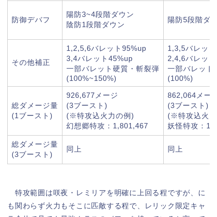
陽防3~4段階ダウン
防御デバフ
陽防5段階ダ
陰防1段階ダウン
1,2,5,6バレット95%up
1,3,5バレット
3,4バレット45%up
2,4,6バレット
その他補正
一部バレット硬質・斬裂弾
一部バレット
(100%~150%)
(100%)
926,677メージ
862,064メー
総ダメージ量
(3ブースト)
(3ブースト)
(1ブースト)
(※特攻込火力の例)
(※特攻込火力
幻想郷特攻：1,801,467
妖怪特攻：1,99
総ダメージ量
同上
同上
(3ブースト)
特攻範囲は咲夜・レミリアを明確に上回る程ですが、に
も関わらず火力もそこに匹敵する程で、レリック限定キャ