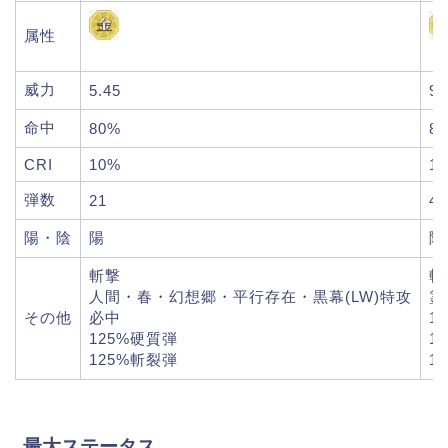
属性
威力
5.45
9.
命中
80%
8
CRI
10%
1
弾数
21
4
陽・陰
陽
陰
斬撃
斬
人間・春・幻想郷・平行存在・黒幕(LW)特攻
霊
その他
必中
1
125%硬質弾
1
125%斬裂弾
1
最大ステータス