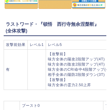
ラストワード・『頓悟 西行寺無余涅槃斬』
(全体攻撃)
攻撃前効果
レベル1
レベル5
【攻撃前】
味方全体の陽攻2段階アップ(4T)
味方全体の陰攻2段階アップ(4T)
有
味方全体のCRI命中4段階アップ(4T
相手全体の陽防2段階ダウン(3T)
【攻撃後】
味方全体の霊力2.50上昇
ブースト0
ブ