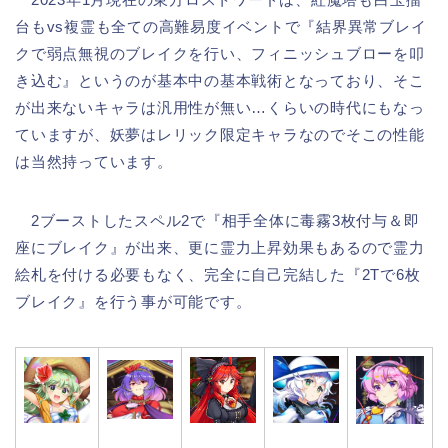
台もvs複霊も全ての高難易度イベントで『結界異常ブレイ
クで弱点無視のブレイクを行い、フィニッシュブローを叩
き込む』というのが基本中の基本戦術となっており、そこ
が出来ないキャラは汎用性が無い…くらいの時代にもなっ
ていますが、妖夢はレリック限定キャラなのでそこの性能
は当然持っています。
2ブーストしたスペル2で『相手全体に毒霧3枚付与＆即
座にブレイク』が出来、更に霊力上昇効果もあるので霊力
絵札を付ける必要もなく、完全に自己完結した『2Tで6枚
ブレイク』を行う事が可能です。