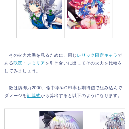
その火力水準を見るために、同じ
レリック限定キャラ
で
ある
咲夜
・
レミリア
を引き合いに出してその火力を比較を
してみましょう。
敵は防御力2000、命中率やCRI率も期待値で組み込んで
ダメージを
計算式
から算出すると以下のようになります。