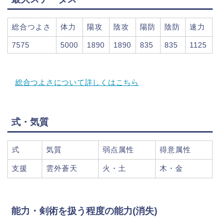
総合つよさ
体力
陽攻
陰攻
陽防
陰防
速力
7575
5000
1890
1890
835
835
1125
総合つよさについて詳しくはこちら
式・気質
式
気質
弱点属性
得意属性
支援
雲外蒼天
火・土
木・金
能力・剣術を扱う程度の能力(消失)