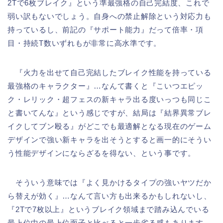
2Tで6枚ブレイク』という準最強格の自己完結度、これで
弱い訳もないでしょう。自身への禁止解除という対応力も
持っているし、前記の『サポート能力』だって倍率・項
目・持続T数いずれもが非常に高水準です。
『火力を出せて自己完結したブレイク性能を持っている
最強格のキャラクター』…なんて書くと『こいつエピッ
ク・レリック・超フェスの新キャラ出る度いっつも同じこ
と書いてんな』という感じですが、結局は『結界異常ブレ
イクしてブン殴る』がどこでも最適解となる現在のゲーム
デザインで強い新キャラを出そうとすると画一的にそうい
う性能デザインにならざるを得ない、という事です。
そういう意味では『よく見かけるタイプの強いヤツだか
ら替えが効く』…なんて言い方も出来るかもしれないし、
『2Tで7枚以上』というブレイク領域まで踏み込んでいる
最上位中の最上位面子と比べると一歩劣る感もあります