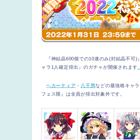
『神結晶600個での10連のみ(封結晶不可
ャラ1人確定排出』のガチャが開催されます
ヘカーティア
・
八千慧
などの最強格キャラ
フェス限』は全員が排出対象外です。