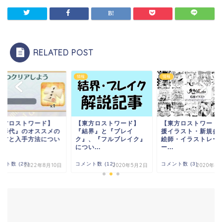
RELATED POST
情報
情報
東方ロストワード】
【東方ロストワード】
【東方ロストワード
人形代』のオススメの
『結界』と『ブレイ
援イラスト・新規参
い方と入手方法につい
ク』、『フルブレイク』
絵師・イラストレー
につい...
ー...
ント数 (28)
コメント数 (12)
コメント数 (3)
2022年8月10日
2020年5月2日
2020年4