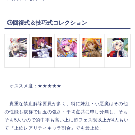
③回復式＆技巧式コレクション
オススメ度：★★★★★
貴重な禁止解除要員が多く、特に妹紅・小悪魔はその他
の性能も抜群で目玉の強さ・平均点共に申し分無し。そも
そも5人なので的中率も高い上に超フェス限以上が4人もい
て『上位レアリティキャラ割合』でも最上位。